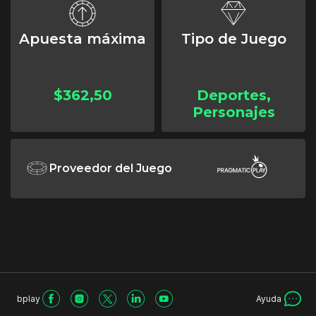
Apuesta máxima
Tipo de Juego
$362,50
Deportes
,
Personajes
Proveedor del Juego
bplay
Ayuda