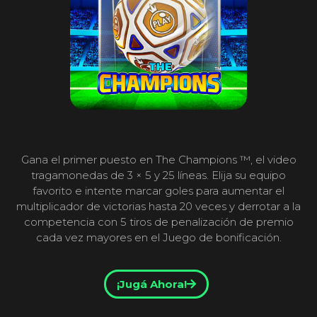
Gana el primer puesto en The Champions ™, el video
tragamonedas de 3 × 5 y 25 líneas. Elija su equipo
favorito e intente marcar goles para aumentar el
multiplicador de victorias hasta 20 veces y derrotar a la
competencia con 5 tiros de penalización de premio
cada vez mayores en el Juego de bonificación.
¡Jugá Ahora!