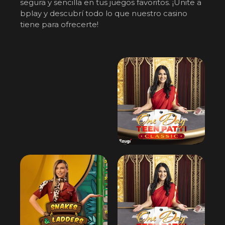
segura y sencilla en tus juegos favoritos. ¡Unite a
bplay y descubrí todo lo que nuestro casino
tiene para ofrecerte!