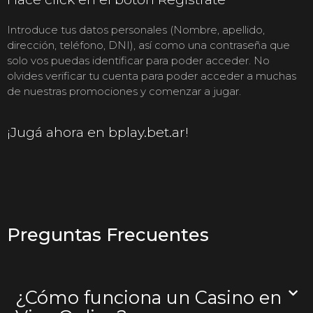
Introduce tus datos personales (Nombre, apellido,
dirección, teléfono, DNI), así como una contraseña que
solo vos puedas identificar para poder acceder. No
olvides verificar tu cuenta para poder acceder a muchas
de nuestras promociones y comenzar a jugar.
¡Jugá ahora en bplay.bet.ar!
Preguntas Frecuentes
¿Cómo funciona un Casino en