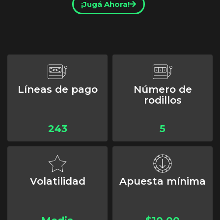
¡Jugá Ahora!
Líneas de pago
Número de
rodillos
243
5
Volatilidad
Apuesta mínima