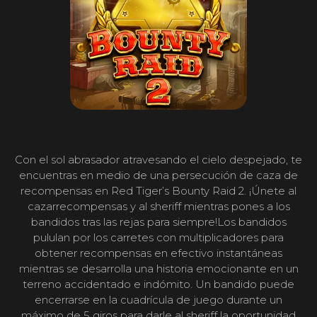
Con el sol abrasador atravesando el cielo despejado, te
encuentras en medio de una persecución de caza de
recompensas en Red Tiger’s Bounty Raid 2. ¡Únete al
cazarrecompensas y al sheriff mientras pones a los
bandidos tras las rejas para siempre!Los bandidos
pululan por los carretes con multiplicadores para
obtener recompensas en efectivo instantáneas
mientras se desarrolla una historia emocionante en un
terreno accidentado e indómito. Un bandido puede
encerrarse en la cuadrícula de juego durante un
máximo de 5 giros para darle al sheriff la oportunidad