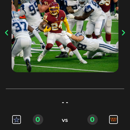
- -
0
0
VS