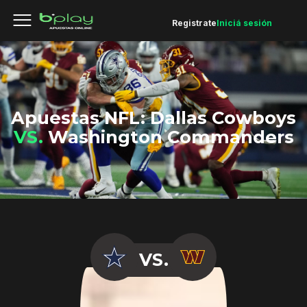
Registrate
Iniciá sesión
Apuestas NFL: Dallas Cowboys
VS.
Washington Commanders
VS.