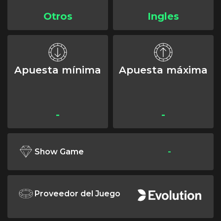
Otros
Ingles
Apuesta mínima
Apuesta máxima
-
-
-
Show Game
Proveedor del Juego