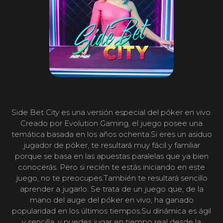
Side Bet City es una versión especial del póker en vivo.
Creado por Evolution Gaming, el juego posee una
temática basada en los años ochenta.Si eres un asiduo
jugador de póker, te resultará muy fácil y familiar
porque se basa en las apuestas paralelas que ya bien
conocerás. Pero si recién te estás iniciando en este
juego, no te preocupes.También te resultará sencillo
aprender a jugarlo. Se trata de un juego que, de la
mano del auge del póker en vivo, ha ganado
popularidad en los últimos tiempos.Su dinámica es ágil
y sencilla, y puedes jugar en tiempo real desde la