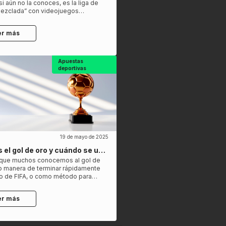
i aún no la conoces, es la liga de
mezclada” con videojuegos
 por el Streamer Ibai Llanos y
qué, en la que han llegado a jugar
er más
e la talla de Ronaldinho, el Kun
o hasta jugadores más terrenales
Apuestas
deportivas
19 de mayo de 2025
 el gol de oro y cuándo se usó
que muchos conocemos al gol de
ima vez?
 manera de terminar rápidamente
do de FIFA, o como método para
 un picadito (siempre hay alguien que
l gana”) en algún momento este tipo
er más
lace formaba parte de la realidad, e
e torneos importantes se terminaron
tipo de definición.