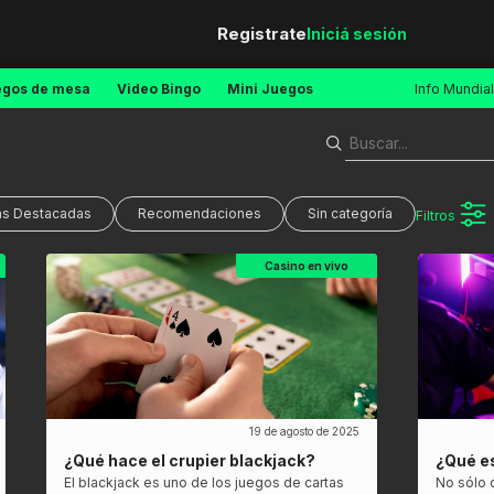
Registrate
Iniciá sesión
egos de mesa
Video Bingo
Mini Juegos
Info Mundial
as Destacadas
Recomendaciones
Sin categoría
Filtros
Casino en vivo
19 de agosto de 2025
¿Qué hace el crupier blackjack?
¿Qué es
El blackjack es uno de los juegos de cartas
No sólo 
equipos