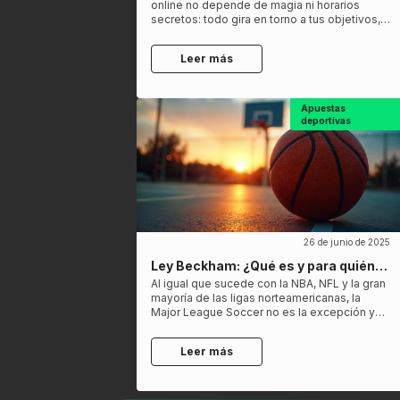
online no depende de magia ni horarios
secretos: todo gira en torno a tus objetivos,
tu disponibilidad y el entorno digital al que te
conectas. La aleatoriedad del juego está
Leer más
garantizada por generadores de números
(RNG), pero hay condiciones que sí podés
elegir para mejorar tu experiencia.
Apuestas
deportivas
26 de junio de 2025
Ley Beckham: ¿Qué es y para quién
Al igual que sucede con la NBA, NFL y la gran
aplica realmente?
mayoría de las ligas norteamericanas, la
Major League Soccer no es la excepción y
también está sujeta a topes salariales, que
hasta 2017 rondaban, en promedio, los tres
Leer más
millones de dólares por club. La manera en la
que los clubes logran “esquivar” este tope