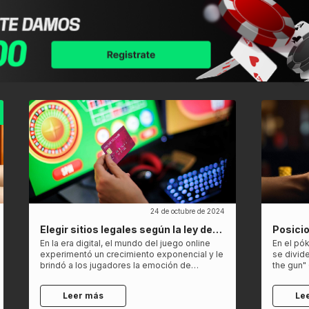
base (escalera, full
24 de octubre de 2024
Elegir sitios legales según la ley de
Posicio
En la era digital, el mundo del juego online
En el pók
apuestas online Argentina
experimentó un crecimiento exponencial y le
se divid
brindó a los jugadores la emoción de
the gun"
participar desde la comodidad de sus
Lojack, H
hogares. Sin embargo, es vital comprender la
botón, e
Leer más
Le
importancia de jugar en sitios legales, así
es el últ