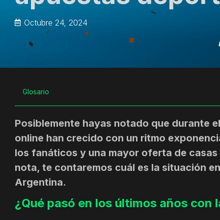
Octubre 24, 2024
Glosario
Posiblemente hayas notado que durante el
online han crecido con un ritmo exponen
los fanáticos y una mayor oferta de casas
nota, te contaremos cuál es la situación e
Argentina.
¿Qué pasó en los últimos años con 