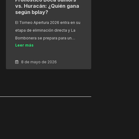
vs. Huracán: ¿Quién gana
según bplay?
El Torneo Apertura 2026 entra en su
etapa de eliminación directa y La
Bombonera se prepara para un…
Leer más
8 de mayo de 2026