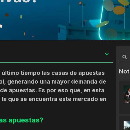
Not
 último tiempo las casas de apuestas
cial, generando una mayor demanda de
 de apuestas. Es por eso que, en esta
n la que se encuentra este mercado en
las apuestas?