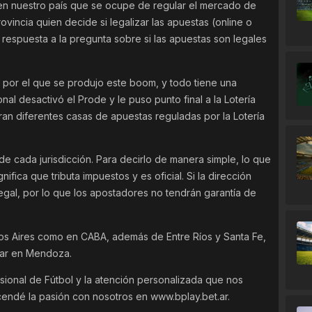
en nuestro país que se ocupe de regular el mercado de
vincia quien decide si legalizar las apuestas (online o
 respuesta a la pregunta sobre si las apuestas son legales
 por el que se produjo este boom, y todo tiene una
al desactivó el Prode y le puso punto final a la Lotería
an diferentes casas de apuestas reguladas por la Lotería
e cada jurisdicción. Para decirlo de manera simple, lo que
ifica que tributa impuestos y es oficial. Si la dirección
egal, por lo que los apostadores no tendrán garantía de
enos Aires como en CABA, además de Entre Ríos y Santa Fe,
tar en Mendoza.
sional de Fútbol y la atención personalizada que nos
cendé la pasión con nosotros en www.bplay.bet.ar.