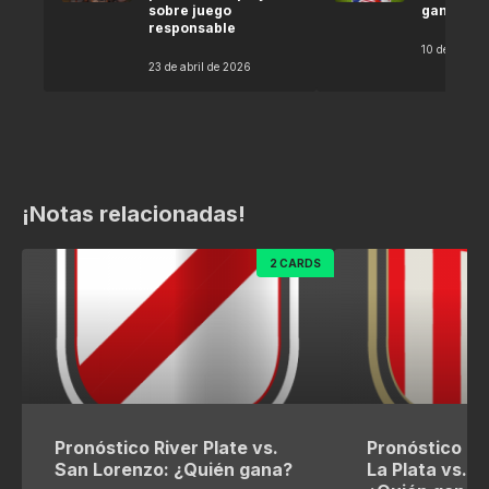
sobre juego
gana seg
responsable
10 de abril 
23 de abril de 2026
¡Notas relacionadas!
2 CARDS
Pronóstico River Plate vs.
Pronóstico Es
San Lorenzo: ¿Quién gana?
La Plata vs. R