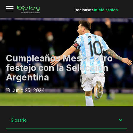
Registrate
Iniciá sesión
Cumpleaños Messi: Otro
festejo con la Selección
Argentina
Junio 25, 2024
Glosario