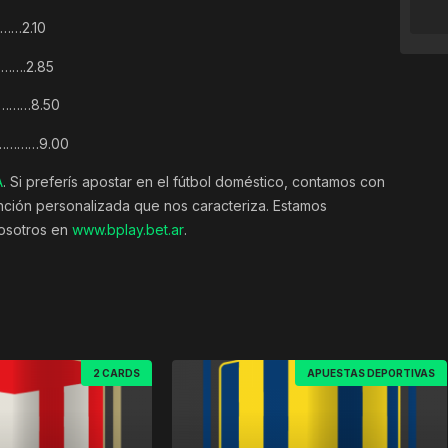
…2.10
….2.85
……8.50
………9.00
A
. Si preferís apostar en el fútbol doméstico, contamos con
tención personalizada que nos caracteriza. Estamos
nosotros en
www.bplay.bet.ar
.
2 CARDS
APUESTAS DEPORTIVAS