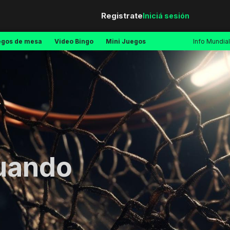
Registrate
Iniciá sesión
egos de mesa
Video Bingo
Mini Juegos
Info Mundial
Cuando