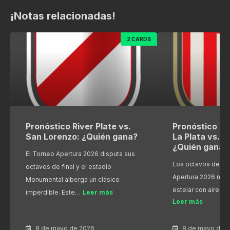
¡Notas relacionadas!
2 CARDS
Pronóstico River Plate vs.
Pronóstico Es
San Lorenzo: ¿Quién gana?
La Plata vs. R
¿Quién gana?
El Torneo Apertura 2026 disputa sus
Los octavos de fin
octavos de final y el estadio
Apertura 2026 nos
Monumental alberga un clásico
estelar con aires 
imperdible. Este…
Leer más
Leer más
8 de mayo de 2026
8 de mayo de 