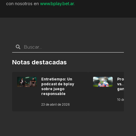
con nosotros en
www.bplay.bet.ar.
Notas destacadas
Entretiempo: Un
Pronóstic
podcast de bplay
vs. Argel
sobre juego
gana seg
responsable
10 de abril 
23 de abril de 2026