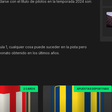
arse con el título de pilotos en la temporada 2024 son:
mula 1, cualquier cosa puede suceder en la pista pero
onato obtenido en los últimos años.
2 CARDS
APUESTAS DEPORTIVAS