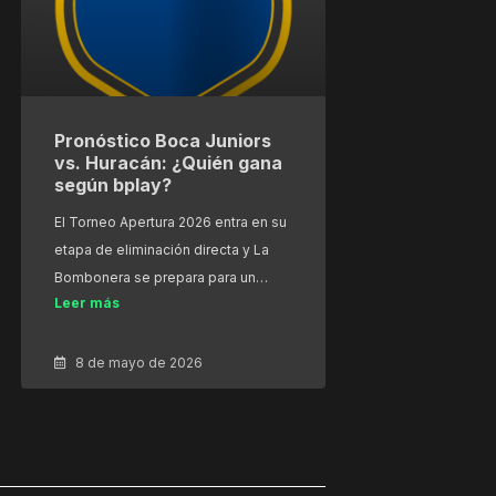
Pronóstico Boca Juniors
vs. Huracán: ¿Quién gana
según bplay?
El Torneo Apertura 2026 entra en su
etapa de eliminación directa y La
Bombonera se prepara para un…
Leer más
8 de mayo de 2026