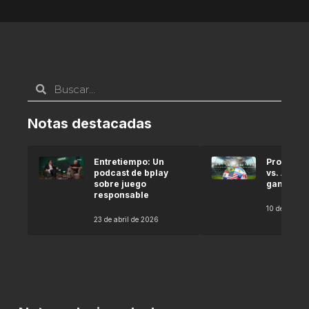
Notas destacadas
Entretiempo: Un
Pronóstic
podcast de bplay
vs. Argel
sobre juego
gana seg
responsable
10 de abril 
23 de abril de 2026