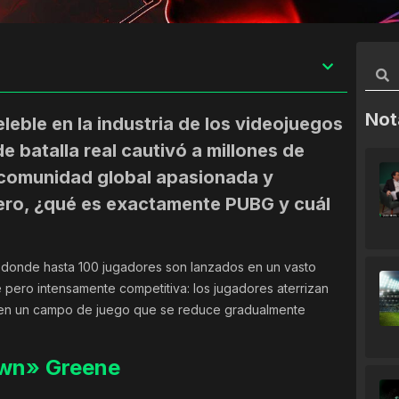
Not
ble en la industria de los videojuegos
e batalla real cautivó a millones de
 comunidad global apasionada y
Pero, ¿qué es exactamente PUBG y cuál
, donde hasta 100 jugadores son lanzados en un vasto
e pero intensamente competitiva: los jugadores aterrizan
os en un campo de juego que se reduce gradualmente
own» Greene