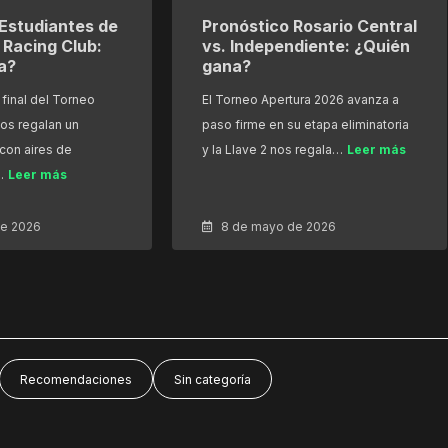
Estudiantes de
Pronóstico Rosario Central
. Racing Club:
vs. Independiente: ¿Quién
a?
gana?
final del Torneo
El Torneo Apertura 2026 avanza a
os regalan un
paso firme en su etapa eliminatoria
con aires de
y la Llave 2 nos regala…
Leer más
…
Leer más
de 2026
8 de mayo de 2026
Recomendaciones
Sin categoría