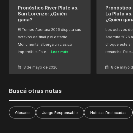
Pronóstico River Plate vs.
Pronóstico 
San Lorenzo: ¿Quién
La Plata vs
gana?
¿Quién gan
El Torneo Apertura 2026 disputa sus
Los octavos de 
octavos de final y el estadio
Apertura 2026 n
Monumental alberga un clásico
choque estelar 
imperdible. Este…
Leer más
revancha. Este
8 de mayo de 2026
8 de mayo 
Buscá otras notas
Glosario
Juego Responsable
Noticias Destacadas