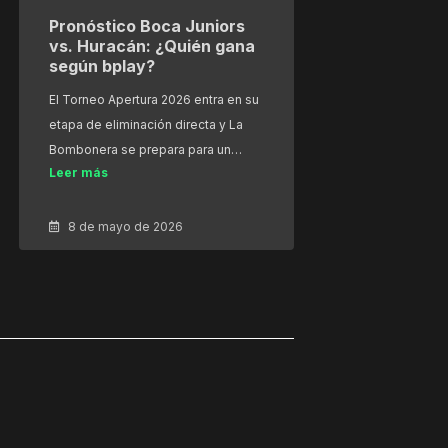
Pronóstico Boca Juniors
vs. Huracán: ¿Quién gana
según bplay?
El Torneo Apertura 2026 entra en su
etapa de eliminación directa y La
Bombonera se prepara para un…
Leer más
8 de mayo de 2026