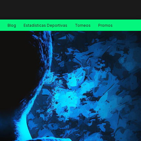
Blog
Estadísticas Deportivas
Torneos
Promos