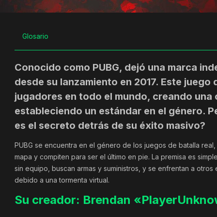
Glosario
Conocido como PUBG, dejó una marca indele
desde su lanzamiento en 2017. Este juego d
jugadores en todo el mundo, creando una
estableciendo un estándar en el género. 
es el secreto detrás de su éxito masivo?
PUBG se encuentra en el género de los juegos de batalla real
mapa y compiten para ser el último en pie. La premisa es simpl
sin equipo, buscan armas y suministros, y se enfrentan a otr
debido a una tormenta virtual.
Su creador: Brendan «PlayerUnkn