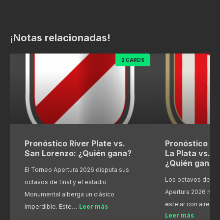
¡Notas relacionadas!
2 CARDS
Pronóstico River Plate vs.
Pronóstico Es
San Lorenzo: ¿Quién gana?
La Plata vs. R
¿Quién gana?
El Torneo Apertura 2026 disputa sus
Los octavos de fin
octavos de final y el estadio
Apertura 2026 nos
Monumental alberga un clásico
estelar con aires 
imperdible. Este…
Leer más
Leer más