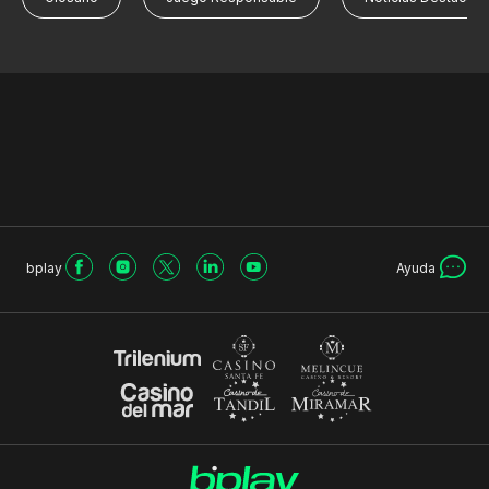
bplay
Ayuda