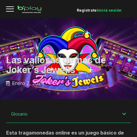
Registrate
Iniciá sesión
Las valiosas gemas de
Joker’s Jewells
Enero 2, 2024
Glosario
Esta tragamonedas online es un juego básico de