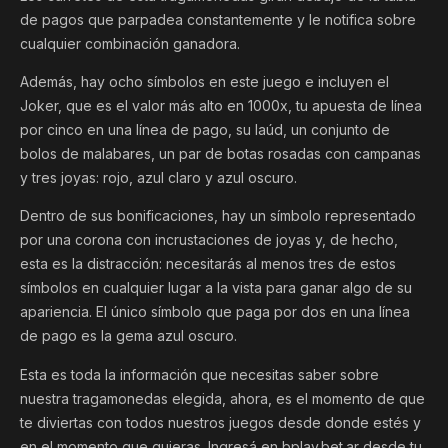
de pagos que parpadea constantemente y le notifica sobre
cualquier combinación ganadora.
Además, hay ocho símbolos en este juego e incluyen el
Joker, que es el valor más alto en 1000x, tu apuesta de línea
por cinco en una línea de pago, su laúd, un conjunto de
bolos de malabares, un par de botas rosadas con campanas
y tres joyas: rojo, azul claro y azul oscuro.
Dentro de sus bonificaciones, hay un símbolo representado
por una corona con incrustaciones de joyas y, de hecho,
esta es la distracción: necesitarás al menos tres de estos
símbolos en cualquier lugar a la vista para ganar algo de su
apariencia. El único símbolo que paga por dos en una línea
de pago es la gema azul oscuro.
Esta es toda la información que necesitas saber sobre
nuestra tragamonedas elegida, ahora, es el momento de que
te diviertas con todos nuestros juegos desde donde estés y
en el momento que quieras. Ingresá en bplay.bet.ar desde tu