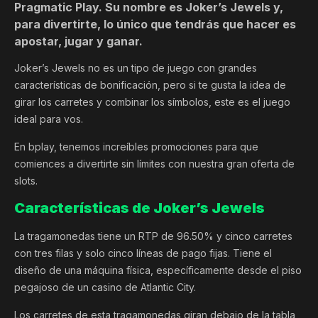
Pragmatic Play. Su nombre es Joker’s Jewels y,
para divertirte, lo único que tendrás que hacer es
apostar, jugar y ganar.
Joker’s Jewels no es un tipo de juego con grandes
características de bonificación, pero si te gusta la idea de
girar los carretes y combinar los símbolos, este es el juego
ideal para vos.
En bplay, tenemos increíbles promociones para que
comiences a divertirte sin límites con nuestra gran oferta de
slots.
Características de Joker’s Jewels
La tragamonedas tiene un RTP de 96.50% y cinco carretes
con tres filas y solo cinco líneas de pago fijas. Tiene el
diseño de una máquina física, específicamente desde el piso
pegajoso de un casino de Atlantic City.
Los carretes de esta tragamonedas giran debajo de la tabla