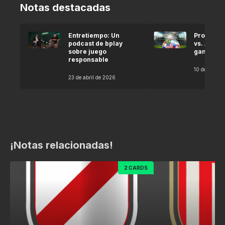
Notas destacadas
Entretiempo: Un
Pronóstic
podcast de bplay
vs. Argel
sobre juego
gana seg
responsable
10 de abril 
23 de abril de 2026
¡Notas relacionadas!
2 CARDS