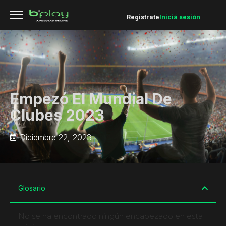
Registrate
Iniciá sesión
Empezó El Mundial De
Clubes 2023
Diciembre 22, 2023
Glosario
No se ha encontrado ningún encabezado en esta