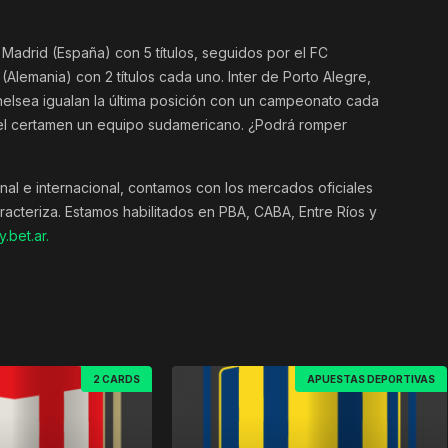
 Madrid (España) con 5 títulos, seguidos por el FC
(Alemania) con 2 títulos cada uno. Inter de Porto Alegre,
Chelsea igualan la última posición con un campeonato cada
 el certamen un equipo sudamericano. ¿Podrá romper
nal e internacional, contamos con los mercados oficiales
acteriza. Estamos habilitados en PBA, CABA, Entre Ríos y
.bet.ar.
2 CARDS
APUESTAS DEPORTIVAS