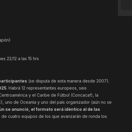
Japón)
nes 22/12 a las 15 hrs
participantes
(se disputa de esta manera desde 2007).
025
. Habrá 12 representantes europeos, seis
entroamérica y el Caribe de Fútbol (Concacaf), la
C), uno de Oceanía y uno del país organizador (aún no se
gún se anunció, el formato será idéntico al de las
 de cuatro equipos de los que avanzarán de ronda los