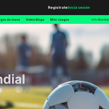
Registrate
Iniciá sesión
egos de mesa
Video Bingo
Mini Juegos
Info Mundial
dial
?