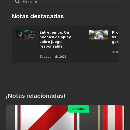
Notas destacadas
Entretiempo: Un
Pronóstic
podcast de bplay
vs. Argel
sobre juego
gana seg
responsable
10 de abril 
23 de abril de 2026
¡Notas relacionadas!
2 CARDS