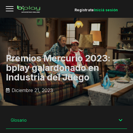
Registrate
Iniciá sesión
Premios Mercurio 2023:
bplay galardonado en
Industria del Juego
Diciembre 21, 2023
Glosario