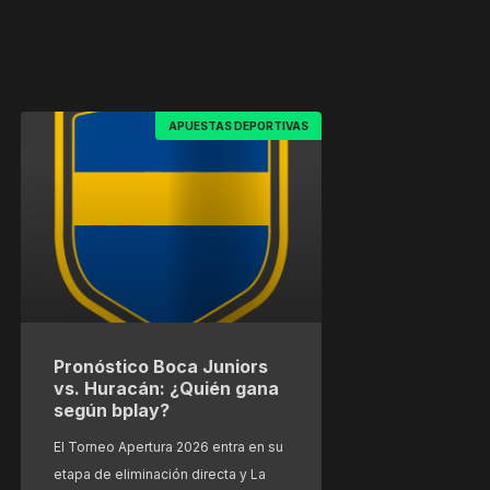
APUESTAS DEPORTIVAS
Pronóstico Boca Juniors
vs. Huracán: ¿Quién gana
según bplay?
El Torneo Apertura 2026 entra en su
etapa de eliminación directa y La