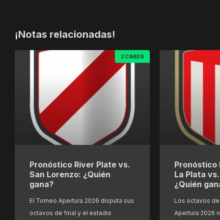
¡Notas relacionadas!
2 CARDS
Pronóstico River Plate vs.
Pronóstico 
San Lorenzo: ¿Quién
La Plata vs
gana?
¿Quién gan
El Torneo Apertura 2026 disputa sus
Los octavos de 
octavos de final y el estadio
Apertura 2026 n