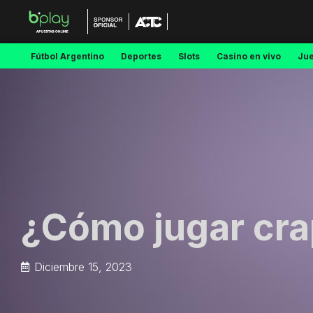
Fútbol Argentino
Deportes
Slots
Casino en vivo
Ju
¿Cómo jugar cr
Diciembre 15, 2023