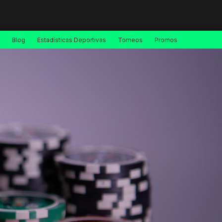
Blog
Estadísticas Deportivas
Torneos
Promos