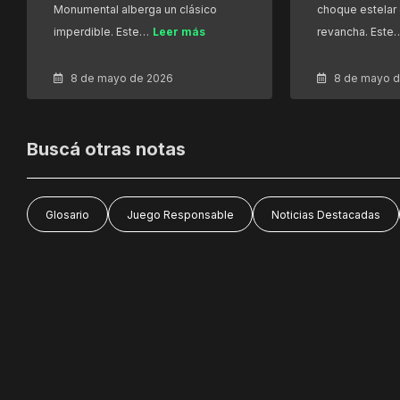
Monumental alberga un clásico
choque estelar 
imperdible. Este…
Leer más
revancha. Este
8 de mayo de 2026
8 de mayo 
Buscá otras notas
Glosario
Juego Responsable
Noticias Destacadas