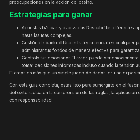
preocupaciones en la acción del casino.
Estrategias para ganar
Apuestas básicas y avanzadas:Descubrí las diferentes o
hasta las más complejas.
Gestión de bankroll:Una estrategia crucial en cualquier j
administrar tus fondos de manera efectiva para garantiz
Controla tus emociones:El craps puede ser emocionante y
tomar decisiones informadas incluso cuando la tensión a
El craps es más que un simple juego de dados; es una experie
Con esta guía completa, estás listo para sumergirte en el fasc
del éxito radica en la comprensión de las reglas, la aplicación 
con responsabilidad.