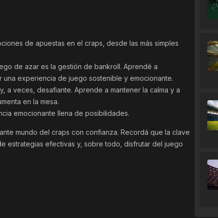
pciones de apuestas en el craps, desde las más simples
uego de azar es la gestión de bankroll. Aprendé a
ar una experiencia de juego sostenible y emocionante.
, a veces, desafiante. Aprende a mantener la calma y a
umenta en la mesa.
ncia emocionante llena de posibilidades.
inante mundo del craps con confianza. Recordá que la clave
de estrategias efectivas y, sobre todo, disfrutar del juego