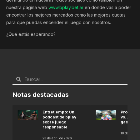
nuestra página web
www.bplay.bet.ar
en donde vas a poder
encontrar los mejores mercados como las mejores cuotas
para que puedas encender el juego con nosotros.
¿Qué estás esperando?
Notas destacadas
Entretiempo: Un
Pronóstic
podcast de bplay
vs. Argel
sobre juego
gana seg
responsable
10 de abril 
23 de abril de 2026