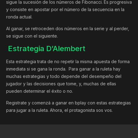
sigue la sucesión de los números de Fibonacci. Es progresiva
y consiste en apostar por el número de la secuencia en la
ronda actual.
Al ganar, se retroceden dos números en la serie y al perder,
se sigue con el siguiente.
Estrategia D’Alembert
Esta estrategia trata de no repetir la misma apuesta de forma
inmediata si se gana la ronda. Para ganar a la ruleta hay
muchas estrategias y todo depende del desempeño del
jugador y las decisiones que tome, y, muchas de ellas
pueden determinar el éxito o no.
Registrate y comenzá a ganar en bplay con estas estrategias
para jugar a la ruleta. Ahora, el protagonista sos vos.