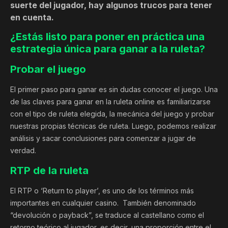
suerte del jugador, hay algunos trucos para tener
en cuenta.
¿Estás listo para poner en práctica una
estrategia única para ganar a la ruleta?
Probar el juego
El primer paso para ganar es sin dudas conocer el juego. Una
de las claves para ganar en la ruleta online es familiarizarse
con el tipo de ruleta elegida, la mecánica del juego y probar
nuestras propias técnicas de ruleta. Luego, podemos realizar
análisis y sacar conclusiones para comenzar a jugar de
verdad.
RTP de la ruleta
El RTP o ‘Return to player’, es uno de los términos más
importantes en cualquier casino. También denominado
“devolución o payback”, se traduce al castellano como el
retorno teórico al jugador, es decir, una proporción entre el