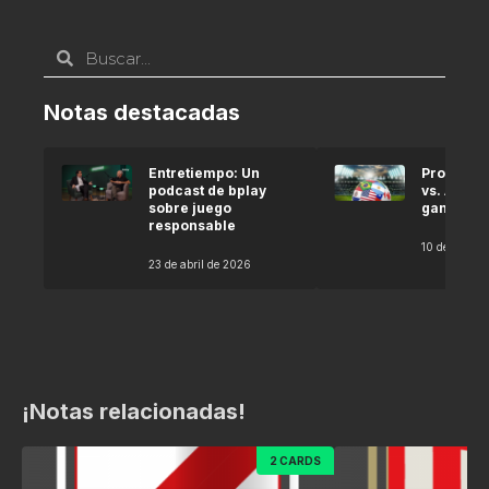
Notas destacadas
Entretiempo: Un
Pronóstic
podcast de bplay
vs. Argel
sobre juego
gana seg
responsable
10 de abril 
23 de abril de 2026
¡Notas relacionadas!
2 CARDS