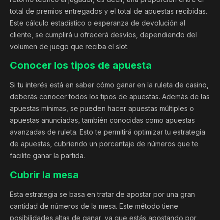
total de premios entregados y el total de apuestas recibidas.
Este cálculo estadístico o esperanza de devolución al
cliente, se cumplirá u ofrecerá desvíos, dependiendo del
volumen de juego que reciba el slot.
Conocer los tipos de apuesta
Si tu interés está en saber cómo ganar en la ruleta de casino,
deberás conocer todos los tipos de apuestas. Además de las
apuestas mínimas, se pueden hacer apuestas múltiples o
apuestas anunciadas, también conocidas como apuestas
avanzadas de ruleta. Esto te permitirá optimizar tu estrategia
de apuestas, cubriendo un porcentaje de números que te
facilite ganar la partida.
Cubrir la mesa
Esta estrategia se basa en tratar de apostar por una gran
cantidad de números de la mesa. Este método tiene
posibilidades altas de ganar, ya que estás apostando por