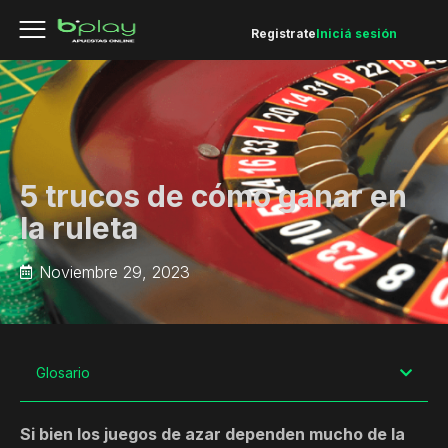
Registrate
Iniciá sesión
5 trucos de cómo ganar en
la ruleta
Noviembre 29, 2023
Glosario
Si bien los juegos de azar dependen mucho de la