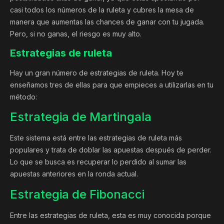
casi todos los números de la ruleta y cubres la mesa de
manera que aumentas las chances de ganar con tu jugada.
Pero, si no ganas, el riesgo es muy alto.
Estrategias de ruleta
Hay un gran número de estrategias de ruleta. Hoy te
enseñamos tres de ellas para que empieces a utilizarlas en tu
método:
Estrategia de Martingala
Este sistema está entre las estrategias de ruleta más
populares y trata de doblar las apuestas después de perder.
Lo que se busca es recuperar lo perdido al sumar las
apuestas anteriores en la ronda actual.
Estrategia de Fibonacci
Entre las estrategias de ruleta, esta es muy conocida porque