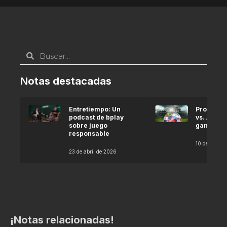
Notas destacadas
Entretiempo: Un
Pronóstic
podcast de bplay
vs. Argel
sobre juego
gana seg
responsable
10 de abril 
23 de abril de 2026
¡Notas relacionadas!