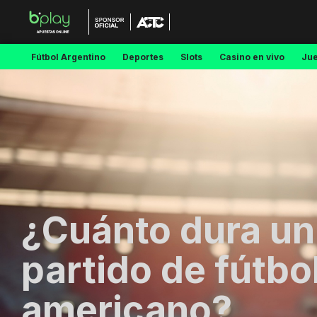
Fútbol Argentino
Deportes
Slots
Casino en vivo
Ju
¿Cuánto dura un
partido de fútbo
americano?