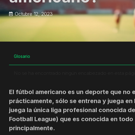
Octubre 12, 2023
Glosario
No se ha encontrado ningún encabezado en esta pági
El fútbol americano es un deporte que no 
prácticamente, sólo se entrena y juega en 
juega la única liga profesional conocida d
Football League) que es conocida en todo 
principalmente.