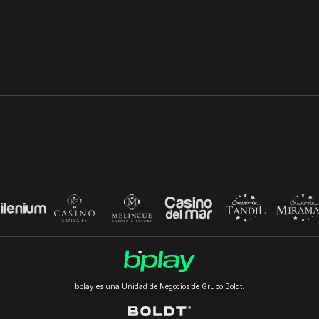
bplay es una Unidad de Negocios de Grupo Boldt.