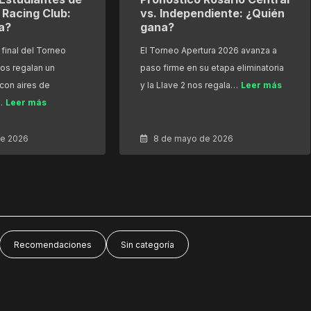
. Racing Club:
vs. Independiente: ¿Quién
a?
gana?
final del Torneo
El Torneo Apertura 2026 avanza a
os regalan un
paso firme en su etapa eliminatoria
con aires de
y la Llave 2 nos regala…
Leer más
…
Leer más
de 2026
8 de mayo de 2026
Recomendaciones
Sin categoría