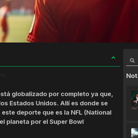
na.
Not
está globalizado por completo ya que,
los Estados Unidos. Allí es donde se
e este deporte que es la NFL (National
el planeta por el Super Bowl