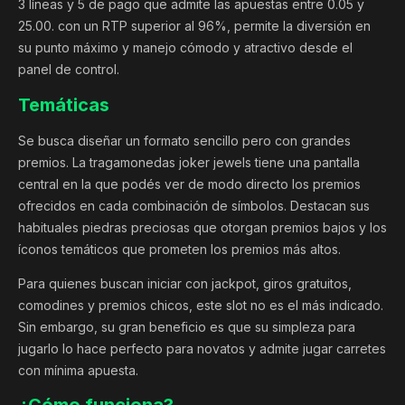
3 líneas y 5 de pago que admite las apuestas entre 0.05 y
25.00. con un RTP superior al 96%, permite la diversión en
su punto máximo y manejo cómodo y atractivo desde el
panel de control.
Temáticas
Se busca diseñar un formato sencillo pero con grandes
premios. La tragamonedas joker jewels tiene una pantalla
central en la que podés ver de modo directo los premios
ofrecidos en cada combinación de símbolos. Destacan sus
habituales piedras preciosas que otorgan premios bajos y los
íconos temáticos que prometen los premios más altos.
Para quienes buscan iniciar con jackpot, giros gratuitos,
comodines y premios chicos, este slot no es el más indicado.
Sin embargo, su gran beneficio es que su simpleza para
jugarlo lo hace perfecto para novatos y admite jugar carretes
con mínima apuesta.