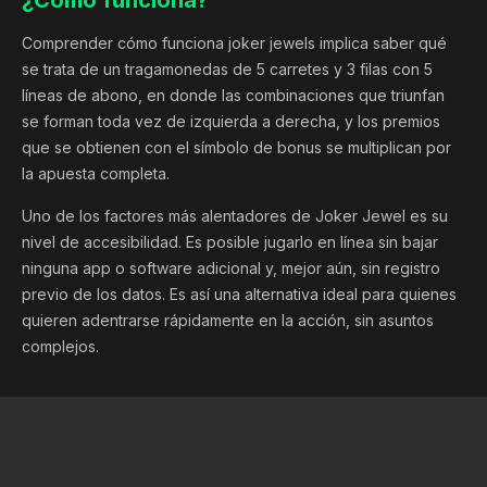
¿Cómo funciona?
Comprender cómo funciona joker jewels implica saber qué
se trata de un tragamonedas de 5 carretes y 3 filas con 5
líneas de abono, en donde las combinaciones que triunfan
se forman toda vez de izquierda a derecha, y los premios
que se obtienen con el símbolo de bonus se multiplican por
la apuesta completa.
Uno de los factores más alentadores de Joker Jewel es su
nivel de accesibilidad. Es posible jugarlo en línea sin bajar
ninguna app o software adicional y, mejor aún, sin registro
previo de los datos. Es así una alternativa ideal para quienes
quieren adentrarse rápidamente en la acción, sin asuntos
complejos.