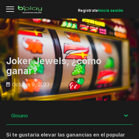
Registrate
Iniciá sesión
Joker Jewels, ¿cómo
ganar?
Octubre 9, 2023
Glosario
Si te gustaría elevar las ganancias en el popular