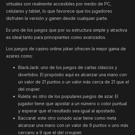
virtuales son realmente accesibles por medio de PC,
celulares y tablet, lo que favorece que los jugadores
disfruten la versión y ganen desde cualquier parte.
Es uno de los juegos que por su estructura simple y atractiva
es ideal tanto para principiantes como avanzados.
Los juegos de casino online joker ofrecen la mejor gama de
azares como:
BlackJack: uno de los juegos de cartas clásicos y
divertidos. El propósito aquí es alcanzar una mano con
un valor de 21 puntos o un valor más cerca de 21 que el
del crupier.
Ruleta: es otro de los populares juegos de azar. El
jugador tiene que apostar a un número o color puntual
y esperar que el resultado sea igual al apostado.
Baccarat: este otro sonado azar tiene como meta
alcanzar una mano con un valor de 9 puntos o uno más
cercano a 9 que el del croupier.