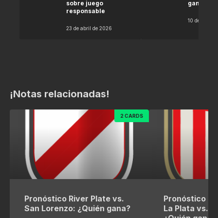
sobre juego
gana seg
responsable
10 de abril 
23 de abril de 2026
¡Notas relacionadas!
2 CARDS
Pronóstico River Plate vs.
Pronóstico Es
San Lorenzo: ¿Quién gana?
La Plata vs. R