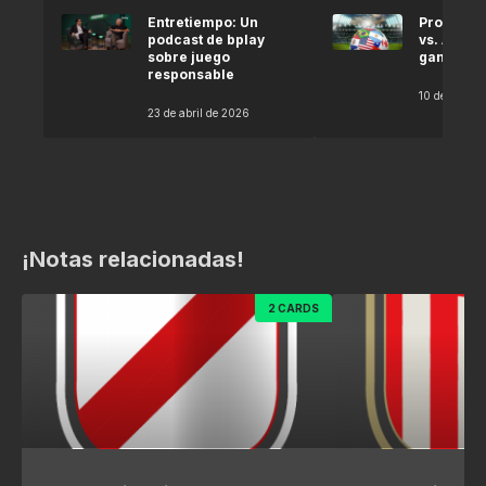
Entretiempo: Un
Pronóstic
podcast de bplay
vs. Argel
sobre juego
gana seg
responsable
10 de abril 
23 de abril de 2026
¡Notas relacionadas!
2 CARDS