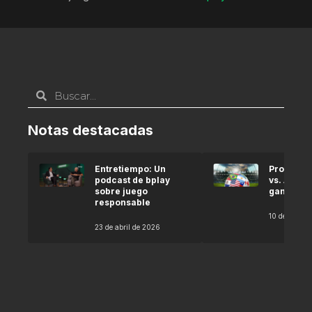
Notas destacadas
Entretiempo: Un
Pronóstic
podcast de bplay
vs. Argel
sobre juego
gana seg
responsable
10 de abril 
23 de abril de 2026