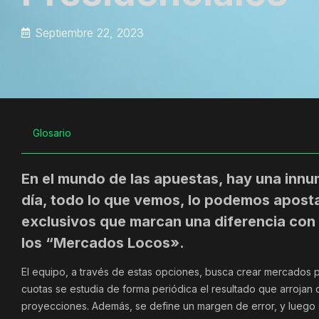
Septiembre 22, 2023
Glosario
En el mundo de las apuestas, hay una inn
día, todo lo que vemos, lo podemos aposta
exclusivos que marcan una diferencia con
los “Mercados Locos».
El equipo, a través de estas opciones, busca crear mercados pr
cuotas se estudia de forma periódica el resultado que arrojan 
proyecciones. Además, se define un margen de error, y luego