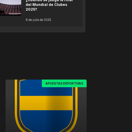
del Mundial de Clubes
2025?
8 de julio de 2025
APUESTAS DEPORTIVAS