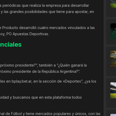
 periódicas que realiza la empresa para desarrollar
y las grandes posibilidades que tiene para apostar, en
e Producto desarrolló cuatro mercados vinculados a las
Leoy, PO Apuestas Deportivas.
nciales
 próximo presidente?”, también a “¿Quién ganará la
próximo presidente de la República Argentina?”.
es en bplay.bet.ar, en la sección de «Deportes”, ¿ya los
ividad y buscamos que en esta plataforma todos
onal de Fútbol y tiene mercados populares y únicos, con las