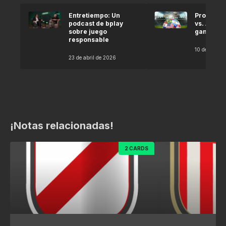
Entretiempo: Un
Pronóstic
podcast de bplay
vs. Argel
sobre juego
gana seg
responsable
10 de abril 
23 de abril de 2026
¡Notas relacionadas!
2 CARDS