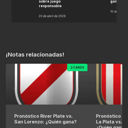
sobre juego
gana seg
responsable
10 de abril 
23 de abril de 2026
¡Notas relacionadas!
2 CARDS
Pronóstico River Plate vs.
Pronóstico Es
San Lorenzo: ¿Quién gana?
La Plata vs. R
¿Quién gana?