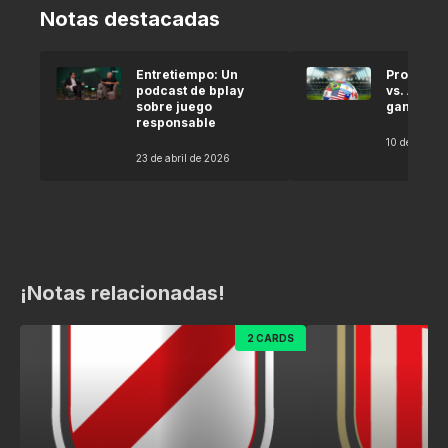
Notas destacadas
Entretiempo: Un
Pronóstic
podcast de bplay
vs. Argel
sobre juego
gana seg
responsable
10 de abril 
23 de abril de 2026
¡Notas relacionadas!
2 CARDS