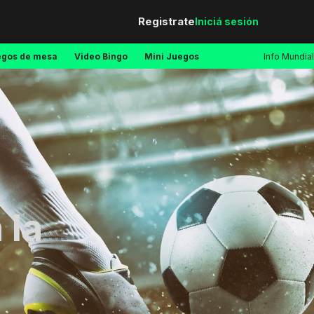
Registrate
Iniciá sesión
egos de mesa
Video Bingo
Mini Juegos
Info Mundial
 la