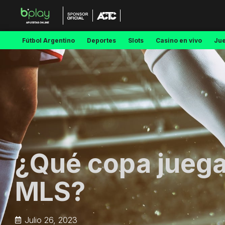
Fútbol Argentino
Deportes
Slots
Casino en vivo
Ju
¿Qué copa juega
MLS?
Julio 26, 2023