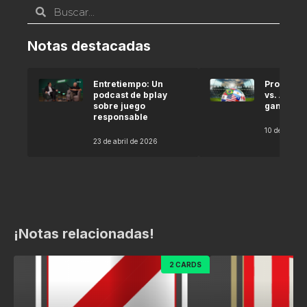
Notas destacadas
Entretiempo: Un
Pronóstic
podcast de bplay
vs. Argel
sobre juego
gana seg
responsable
10 de abril 
23 de abril de 2026
¡Notas relacionadas!
2 CARDS