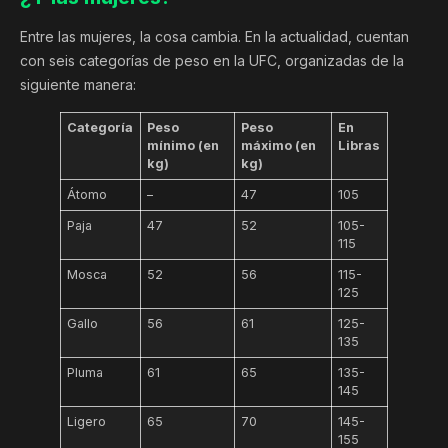
Entre las mujeres, la cosa cambia. En la actualidad, cuentan
con seis categorías de peso en la UFC, organizadas de la
siguiente manera:
Categoría
Peso
Peso
En
mínimo (en
máximo (en
Libras
kg)
kg)
Átomo
–
47
105
Paja
47
52
105-
115
Mosca
52
56
115-
125
Gallo
56
61
125-
135
Pluma
61
65
135-
145
Ligero
65
70
145-
155