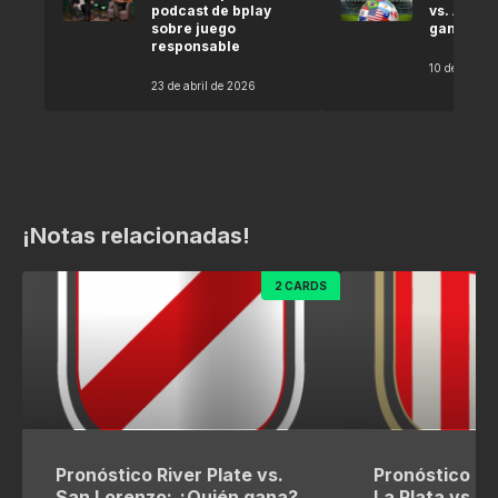
podcast de bplay
vs. Argel
sobre juego
gana seg
responsable
10 de abril 
23 de abril de 2026
¡Notas relacionadas!
2 CARDS
Pronóstico River Plate vs.
Pronóstico Es
San Lorenzo: ¿Quién gana?
La Plata vs. R