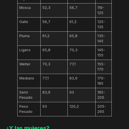
Mosca
52,3
56,7
116-
125
Gallo
56,7
61,2
125-
135
Pluma
61,2
65,8
135-
145
Ligero
65,8
70,3
145-
155
Welter
70,3
77,1
155-
170
Mediano
77,1
83,9
170-
185
Semi
83,9
93
185-
Pesado
205
Peso
93
120,2
205-
Pesado
265
¿Y las mujeres?