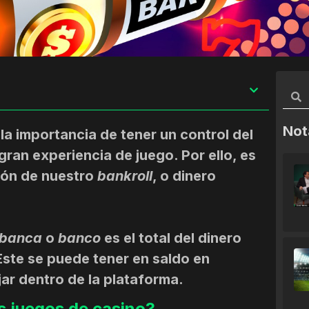
Not
la importancia de tener un control del
ran experiencia de juego. Por ello, es
ión de nuestro
bankroll
, o dinero
banca
o
banco
es el total del dinero
ste se puede tener en saldo en
jar dentro de la plataforma.
s juegos de casino?