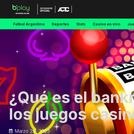
Fútbol Argentino
Deportes
Slots
Casino en vivo
Ju
¿Qué es el bankr
los juegos casi
Marzo 29, 2023