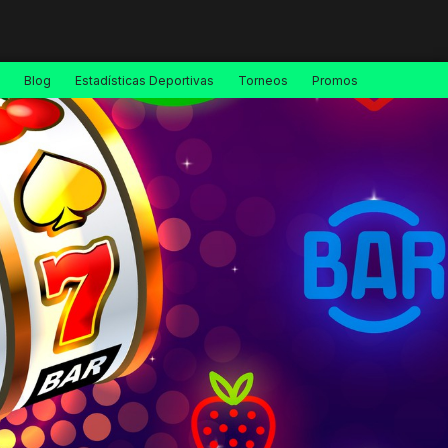
Blog
Estadísticas Deportivas
Torneos
Promos