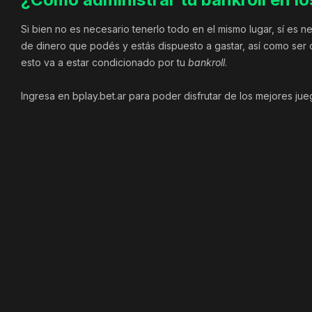
Si bien no es necesario tenerlo todo en el mismo lugar, sí es 
de dinero que podés y estás dispuesto a gastar, así como ser 
esto va a estar condicionado por tu
bankroll
.
Ingresa en bplay.bet.ar para poder disfrutar de los mejores jue