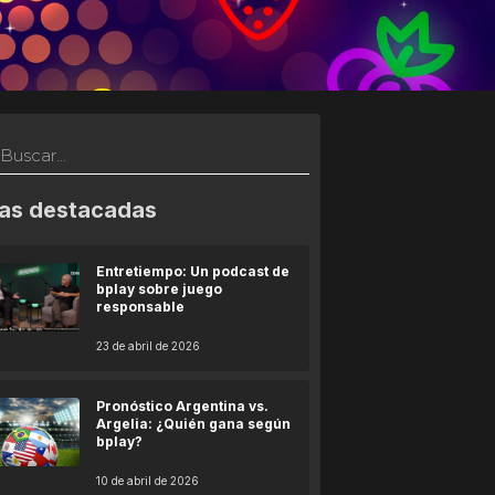
as destacadas
Entretiempo: Un podcast de
bplay sobre juego
responsable
23 de abril de 2026
Pronóstico Argentina vs.
Argelia: ¿Quién gana según
bplay?
10 de abril de 2026