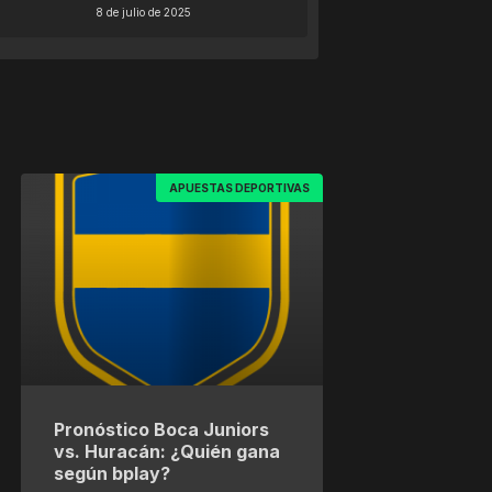
8 de julio de 2025
APUESTAS DEPORTIVAS
Pronóstico Boca Juniors
vs. Huracán: ¿Quién gana
según bplay?