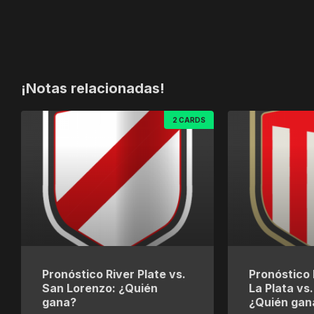
¡Notas relacionadas!
2 CARDS
Pronóstico River Plate vs.
Pronóstico 
San Lorenzo: ¿Quién
La Plata vs
gana?
¿Quién gan