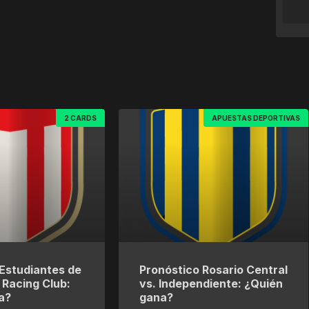
2 CARDS
APUESTAS DEPORTIVAS
Estudiantes de
Pronóstico Rosario Central
. Racing Club:
vs. Independiente: ¿Quién
a?
gana?