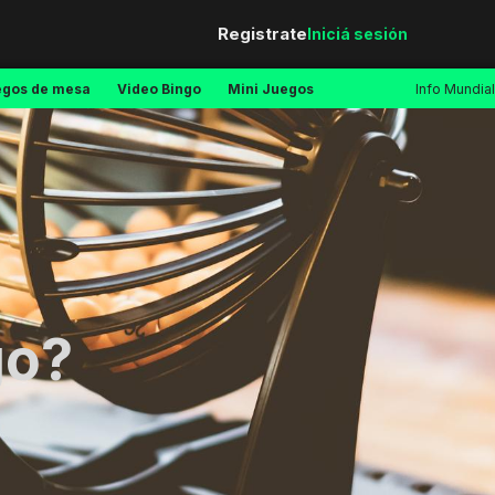
Registrate
Iniciá sesión
egos de mesa
Video Bingo
Mini Juegos
Info Mundial
go?