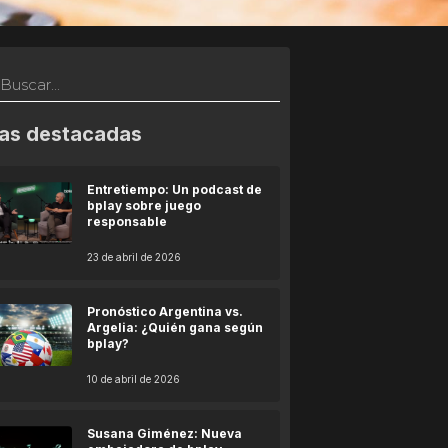
as destacadas
Entretiempo: Un podcast de
bplay sobre juego
responsable
23 de abril de 2026
Pronóstico Argentina vs.
Argelia: ¿Quién gana según
bplay?
10 de abril de 2026
Susana Giménez: Nueva