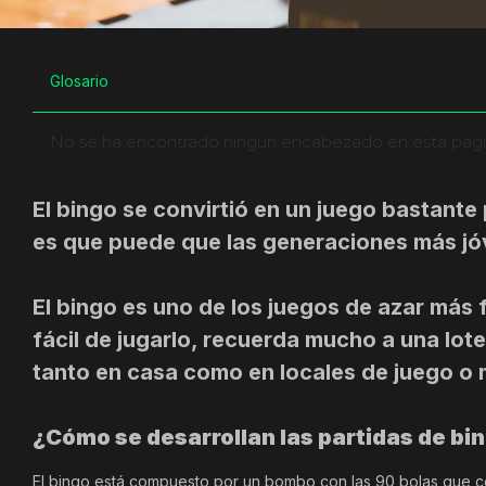
Glosario
No se ha encontrado ningún encabezado en esta pági
El bingo se convirtió en un juego bastante p
es que puede que las generaciones más j
El bingo es uno de los juegos de azar más
fácil de jugarlo, recuerda mucho a una lote
tanto en casa como en locales de juego o 
¿Cómo se desarrollan las partidas de bi
El bingo está compuesto por un bombo con las 90 bolas que c