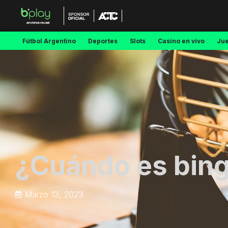
Fútbol Argentino
Deportes
Slots
Casino en vivo
Ju
¿Cuándo es bin
Marzo 13, 2023