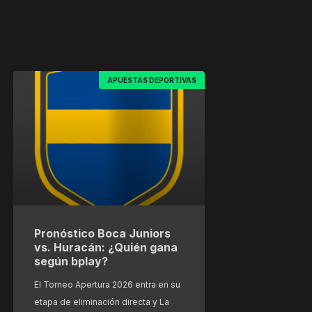
APUESTAS DEPORTIVAS
Pronóstico Boca Juniors
vs. Huracán: ¿Quién gana
según bplay?
El Torneo Apertura 2026 entra en su
etapa de eliminación directa y La