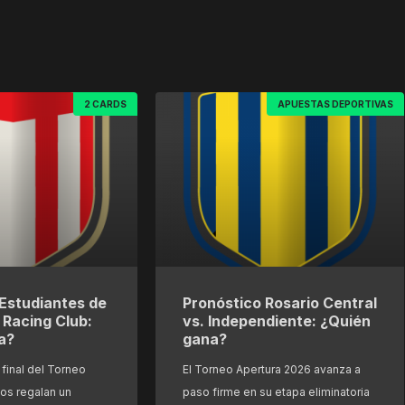
2 CARDS
APUESTAS DEPORTIVAS
Estudiantes de
Pronóstico Rosario Central
. Racing Club:
vs. Independiente: ¿Quién
a?
gana?
final del Torneo
El Torneo Apertura 2026 avanza a
os regalan un
paso firme en su etapa eliminatoria