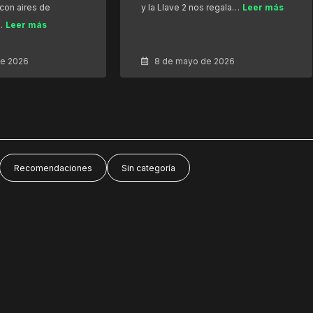
con aires de
y la Llave 2 nos regala…
Leer más
…
Leer más
de 2026
8 de mayo de 2026
Recomendaciones
Sin categoría