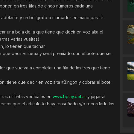
sponen en tres filas de cinco números cada una.
n adelante y un bolígrafo o marcador en mano para ir
ar una bola de la que tiene que decir en voz alta el
tras varias vueltas).
, lo tienen que tachar.
ne que decir «Línea» y será premiado con el bote que se
or que vuelva a completar una fila de las tres que tiene
ón, tiene que decir en voz alta «Bingo» y cobrar el bote
tras distintas verticales en
www.bplay.bet.ar
y jugar al
emos que el artículo te haya enseñado y/o recordado las