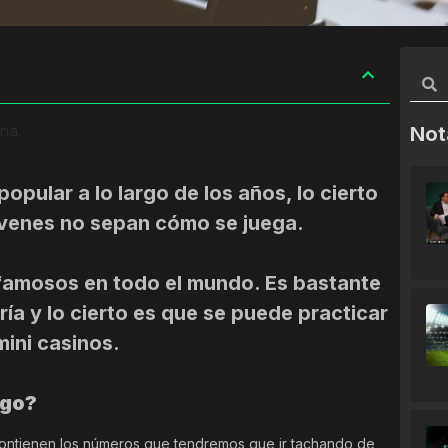
na.
Not
opular a lo largo de los años, lo cierto
óvenes no sepan cómo se juega.
 famosos en todo el mundo. Es bastante
ría y lo cierto es que se puede practicar
mini casinos.
ngo?
ontienen los números que tendremos que ir tachando de