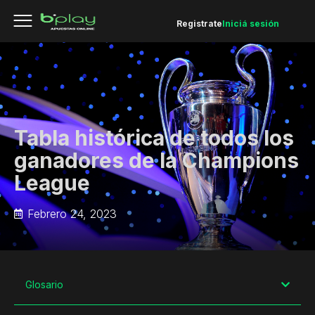
Registrate
Iniciá sesión
Tabla histórica de todos los
ganadores de la Champions
League
Febrero 24, 2023
Glosario