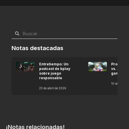
Notas destacadas
Entretiempo: Un
Pronóstic
podcast de bplay
vs. Argel
sobre juego
gana seg
responsable
10 de abril 
23 de abril de 2026
¡Notas relacionadas!