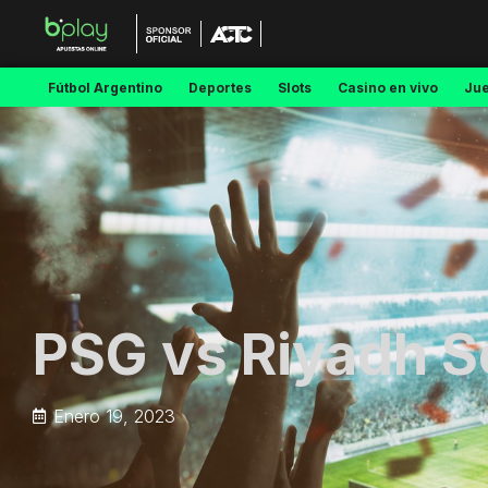
Fútbol Argentino
Deportes
Slots
Casino en vivo
Ju
PSG vs Riyadh 
Enero 19, 2023