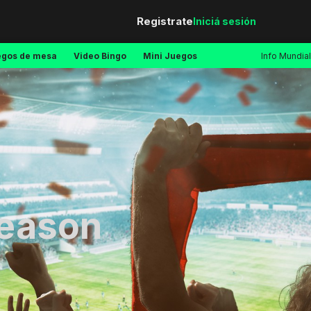
Registrate
Iniciá sesión
egos de mesa
Video Bingo
Mini Juegos
Info Mundial
Season