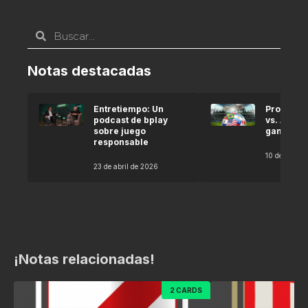
Notas destacadas
Entretiempo: Un
Pronóstic
podcast de bplay
vs. Argel
sobre juego
gana seg
responsable
10 de abril 
23 de abril de 2026
¡Notas relacionadas!
2 CARDS