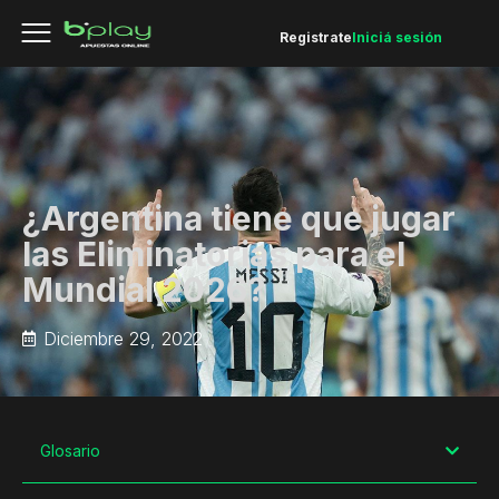
Registrate
Iniciá sesión
¿Argentina tiene que jugar
las Eliminatorias para el
Mundial 2026?
Diciembre 29, 2022
Glosario