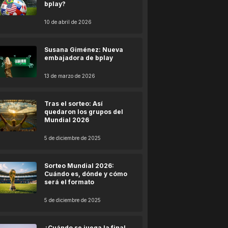
bplay?
10 de abril de 2026
Susana Giménez: Nueva
embajadora de bplay
13 de marzo de 2026
Tras el sorteo: Así
quedaron los grupos del
Mundial 2026
5 de diciembre de 2025
Sorteo Mundial 2026:
Cuándo es, dónde y cómo
será el formato
5 de diciembre de 2025
¿Cuándo se juega la final