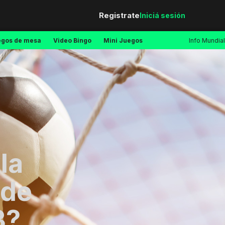
Registrate
Iniciá sesión
egos de mesa
Video Bingo
Mini Juegos
Info Mundial
la
 de
3?