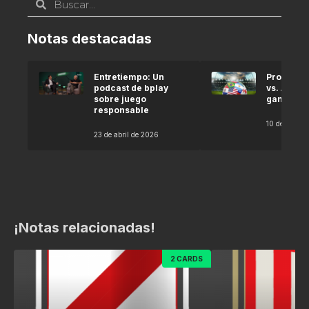
Notas destacadas
Entretiempo: Un
Pronóstic
podcast de bplay
vs. Argel
sobre juego
gana seg
responsable
10 de abril 
23 de abril de 2026
¡Notas relacionadas!
2 CARDS