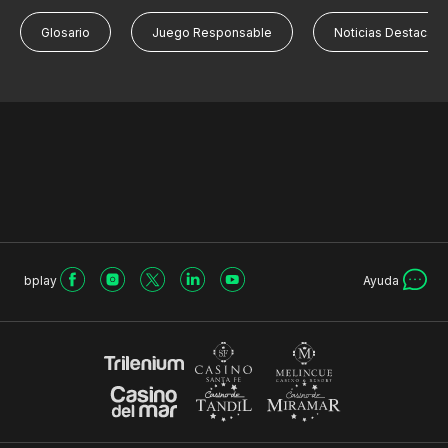
Glosario
Juego Responsable
Noticias Destacad
bplay
Ayuda