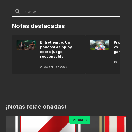
Notas destacadas
Entretiempo: Un
Pronóstic
podcast de bplay
vs. Argel
sobre juego
gana seg
responsable
10 de abril 
23 de abril de 2026
¡Notas relacionadas!
2 CARDS