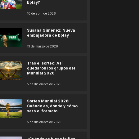
bplay?
10 de abril de 2026
Susana Giménez: Nueva
embajadora de bplay
13 de marzo de 2026
Tras el sorteo: Así
quedaron los grupos del
Mundial 2026
5 de diciembre de 2025
Sorteo Mundial 2026:
Cuándo es, dónde y cómo
será el formato
5 de diciembre de 2025
¿Cuándo se juega la final