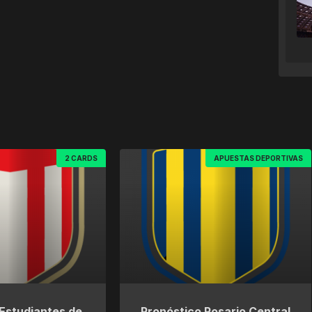
2 CARDS
APUESTAS DEPORTIVAS
Estudiantes de
Pronóstico Rosario Central