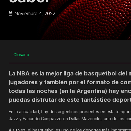
Noviembre 4, 2022
Glosario
La NBA es la mejor liga de basquetbol del 
jugadores y también por el formato de co
todas las noches (en la Argentina) hay en
puedas disfrutar de este fantástico depor
En la actualidad, hay dos argentinos presentes en esta tempo
Jazz y Facundo Campazzo en Dallas Mavericks, uno de los candi
A su vez, el basquetbol es uno de los deportes más importante