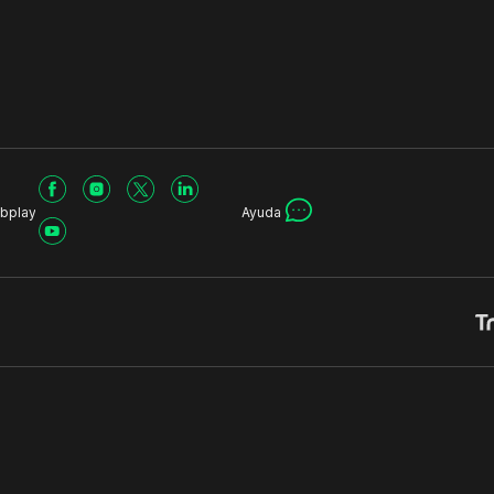
bplay
Ayuda