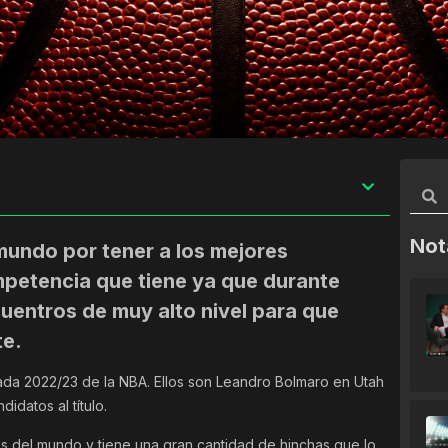
Not
mundo por tener a los mejores
mpetencia que tiene ya que durante
cuentros de muy alto nivel para que
te.
rada 2022/23 de la NBA. Ellos son Leandro Bolmaro en Utah
datos al título.
s del mundo y tiene una gran cantidad de hinchas que lo