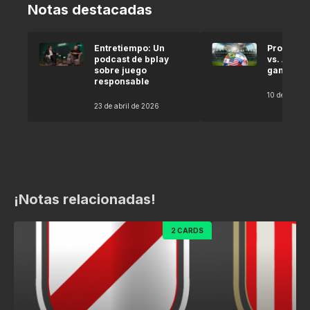
Notas destacadas
Entretiempo: Un
Pronóstic
podcast de bplay
vs. Argel
sobre juego
gana seg
responsable
10 de abril 
23 de abril de 2026
¡Notas relacionadas!
2 CARDS