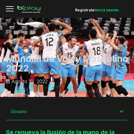
Registrate
Iniciá sesión
Mundial de Voley Masculino
2022
Agosto 10, 2022
Glosario
Se renueva la ilusión de la mano de la