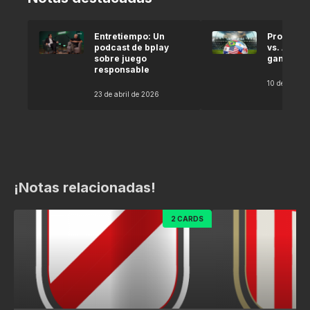
Entretiempo: Un
Pronóstic
podcast de bplay
vs. Argel
sobre juego
gana seg
responsable
10 de abril 
23 de abril de 2026
¡Notas relacionadas!
2 CARDS