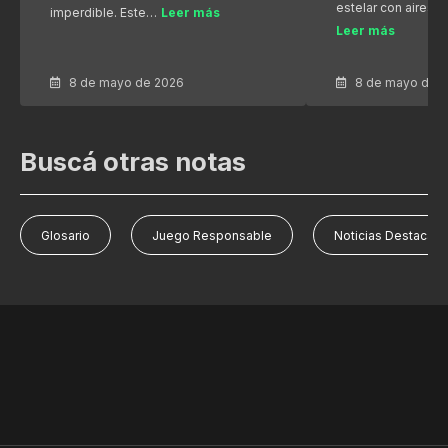
estelar con aires 
imperdible. Este…
Leer más
Leer más
8 de mayo de 2026
8 de mayo de 
Buscá otras notas
Glosario
Juego Responsable
Noticias Destacad