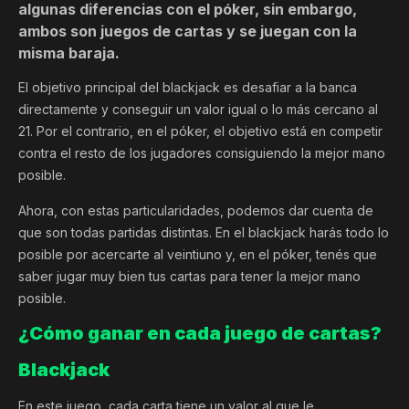
algunas diferencias con el póker, sin embargo,
ambos son juegos de cartas y se juegan con la
misma baraja.
El objetivo principal del blackjack es desafiar a la banca
directamente y conseguir un valor igual o lo más cercano al
21. Por el contrario, en el póker, el objetivo está en competir
contra el resto de los jugadores consiguiendo la mejor mano
posible.
Ahora, con estas particularidades, podemos dar cuenta de
que son todas partidas distintas. En el blackjack harás todo lo
posible por acercarte al veintiuno y, en el póker, tenés que
saber jugar muy bien tus cartas para tener la mejor mano
posible.
¿Cómo ganar en cada juego de cartas?
Blackjack
En este juego, cada carta tiene un valor al que le