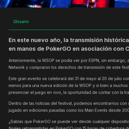
Glosario
En este nuevo año, la transmisión histórica
en manos de PokerGO en asociación con 
Anteriormente, la WSOP se podía ver por ESPN, sin embargo, a
Network y compraron los derechos de transmisión de este festi
Este gran evento se celebrará del 31 de mayo al 20 de julio co
menos para una nueva edición de la WSOP y si bien a muchos d
presenciar el juego en vivo, la oportunidad de contar con la t
Dentro de las noticias del festival, podemos encontrarnos con
jugado en ediciones pasadas como los Main Events desde 20
¿Sabías que PokerGO se puede ver desde cualquier dispositiv
finales retransmitidas en PokerGO con 15 horas de cobertura 