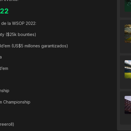
022
os de la WSOP 2022:
ty ($25k bounties)
d’em (US$5 millones garantizados)
ha
ld’em
nship
em Championship
reeroll)