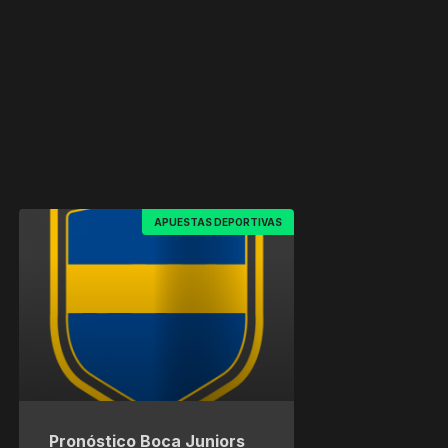
APUESTAS DEPORTIVAS
Pronóstico Boca Juniors