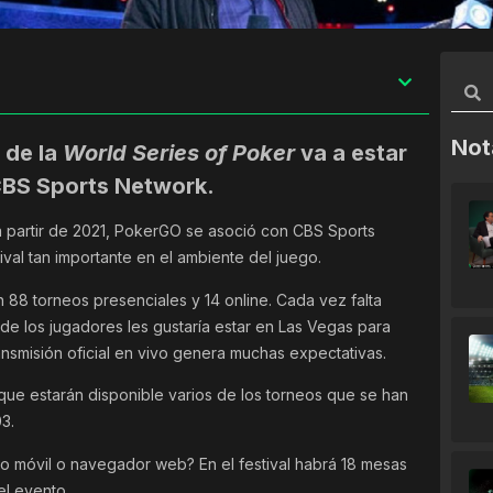
Not
 de la
World Series of Poker
va a estar
CBS Sports Network.
 partir de 2021, PokerGO se asoció con CBS Sports
val tan importante en el ambiente del juego.
n 88 torneos presenciales y 14 online. Cada vez falta
e los jugadores les gustaría estar en Las Vegas para
ransmisión oficial en vivo genera muchas expectativas.
 que estarán disponible varios de los torneos que se han
03.
o móvil o navegador web? En el festival habrá 18 mesas
del evento.