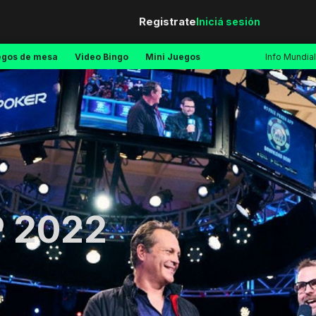
Registrate
Iniciá sesión
egos de mesa
Video Bingo
Mini Juegos
Info Mundial
P 2022