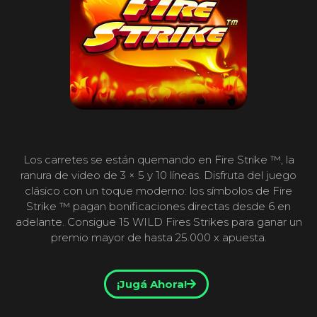
Los carretes se están quemando en Fire Strike ™, la
ranura de video de 3 × 5 y 10 líneas. Disfruta del juego
clásico con un toque moderno: los símbolos de Fire
Strike ™ pagan bonificaciones directas desde 6 en
adelante. Consigue 15 WILD Fires Strikes para ganar un
premio mayor de hasta 25.000 x apuesta.
¡Jugá Ahora!