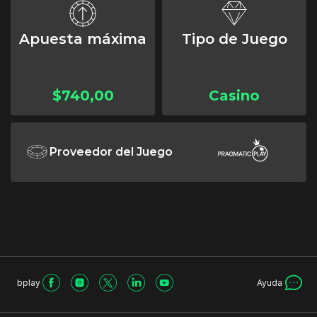
Apuesta máxima
Tipo de Juego
$740,00
Casino
Proveedor del Juego
bplay
Ayuda