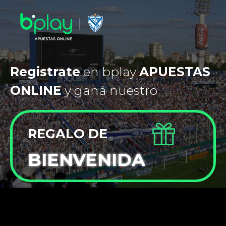
Registrate
en bplay
APUESTAS
ONLINE
y ganá nuestro
REGALO DE
BIENVENIDA